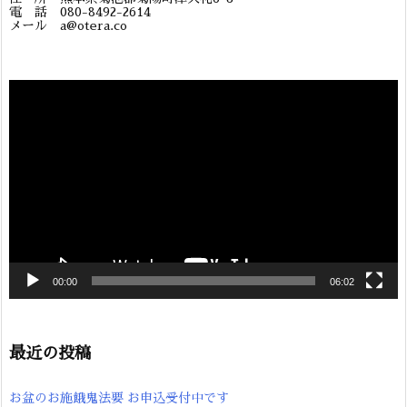
電 話 080-8492-2614
メール a@otera.co
動
画
プ
レ
ー
ヤ
ー
00:00
06:02
最近の投稿
お盆のお施餓鬼法要 お申込受付中です