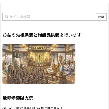
お盆の先祖供養と施餓鬼供養を行います
延寿寺菊陽支院
住 所 熊本県菊池郡菊陽町津久礼6-8