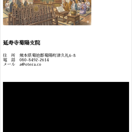
延寿寺菊陽支院
住 所 熊本県菊池郡菊陽町津久礼6-8
電 話 080-8492-2614
メール a@otera.co
動
画
プ
レ
ー
ヤ
ー