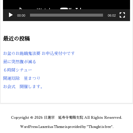
00:00
06:02
最近の投稿
お盆のお施餓鬼法要 お申込受付中です
昼に突然腹が減る
６時間シチュー
開運厄除 星まつり
お会式 開催します。
Copyright ©
2026
日蓮宗 延寿寺菊陽支院
All Rights Reserved.
WordPress Luxeritas Theme is provided by "
Thought is free
".