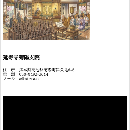
延寿寺菊陽支院
住 所 熊本県菊池郡菊陽町津久礼6-8
電 話 080-8492-2614
メール a@otera.co
動
画
プ
レ
ー
ヤ
ー