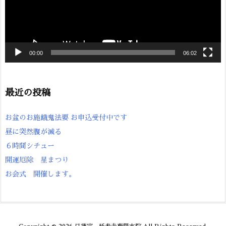
00:00
06:02
最近の投稿
お盆のお施餓鬼法要 お申込受付中です
昼に突然腹が減る
６時間シチュー
開運厄除 星まつり
お会式 開催します。