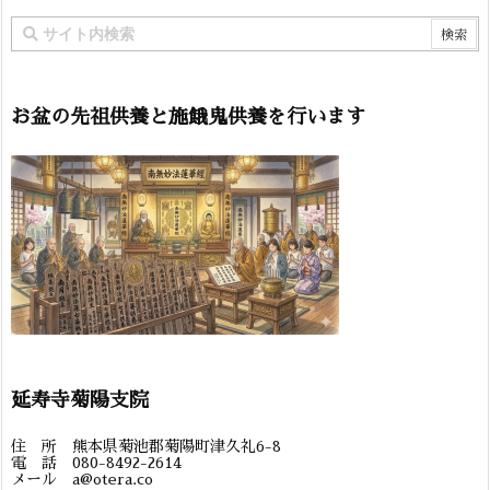
お盆の先祖供養と施餓鬼供養を行います
延寿寺菊陽支院
住 所 熊本県菊池郡菊陽町津久礼6-8
電 話 080-8492-2614
メール a@otera.co