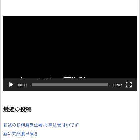
動
画
プ
レ
ー
ヤ
ー
00:00
06:02
最近の投稿
お盆のお施餓鬼法要 お申込受付中です
昼に突然腹が減る