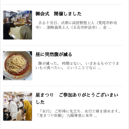
御会式 開催しました
去る十五日、式衆に高田賢聖上人（荒尾市妙功
寺）、濱崎義英上人（玉名市妙法寺）、金 ...
昼に突然腹が減る
腹が減った。 時間はない。 いまあるものでうま
いもの食べたい。 ということでなに ...
星まつり ご参加ありがとうございまい
した
「水行」 ご祈祷に先立ち、水行で身を清めます。
「星まつり祈願」 九曜尊星に本年 ...