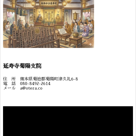
延寿寺菊陽支院
住 所 熊本県菊池郡菊陽町津久礼6-8
電 話 080-8492-2614
メール a@otera.co
動
画
プ
レ
ー
ヤ
ー