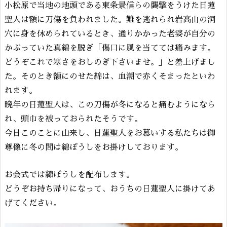
小松原で当地の地頭である東条景信らの襲撃をうけた日蓮
聖人は額に刀傷を負われました。難を逃れられ岩高山の洞
穴に身を休められているとき、通りかかった老婆が自分の
かぶっていた真綿を脱ぎ「傷口に風を当てては痛みます。
どうぞこれで寒さをおしのぎ下さいませ。」と差上げまし
た。そのとき額にのせた綿は、血潮で赤くそまったといわ
れます。
晩年の日蓮聖人は、この刀傷が冬になると痛むようになら
れ、頭巾を被っておられたそうです。
今日このことに由来し、日蓮聖人をお慕いする私たちは御
尊像に冬の間は綿ぼうしをお掛けしております。
お会式では綿ぼうしを配布します。
どうぞお持ち帰りになって、おうちの日蓮聖人に掛けてあ
げてください。