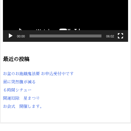
00:00
06:02
最近の投稿
お盆のお施餓鬼法要 お申込受付中です
昼に突然腹が減る
６時間シチュー
開運厄除 星まつり
お会式 開催します。