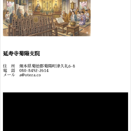
延寿寺菊陽支院
住 所 熊本県菊池郡菊陽町津久礼6-8
電 話 080-8492-2614
メール a@otera.co
動
画
プ
レ
ー
ヤ
ー