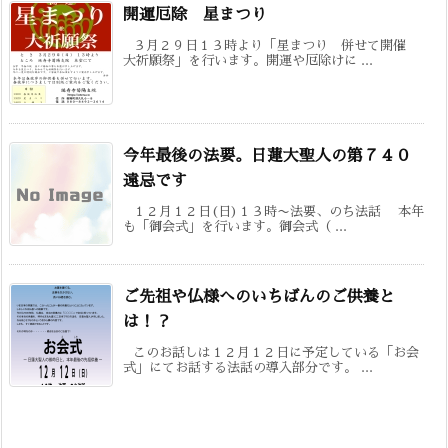
開運厄除 星まつり
３月２９日１３時より「星まつり 併せて開催
大祈願祭」を行います。開運や厄除けに ...
今年最後の法要。日蓮大聖人の第７４０
遠忌です
１２月１２日(日)１３時〜法要、のち法話 本年
も「御会式」を行います。御会式（ ...
ご先祖や仏様へのいちばんのご供養と
は！？
このお話しは１２月１２日に予定している「お会
式」にてお話する法話の導入部分です。 ...