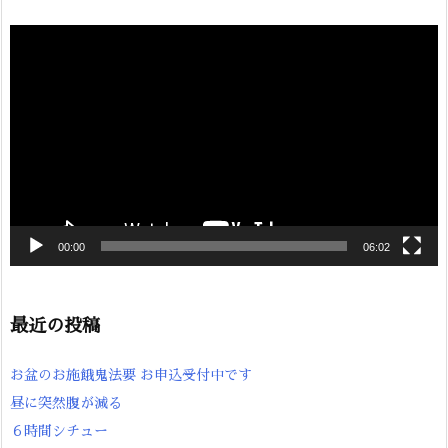
動
画
プ
レ
ー
ヤ
ー
00:00
06:02
最近の投稿
お盆のお施餓鬼法要 お申込受付中です
昼に突然腹が減る
６時間シチュー