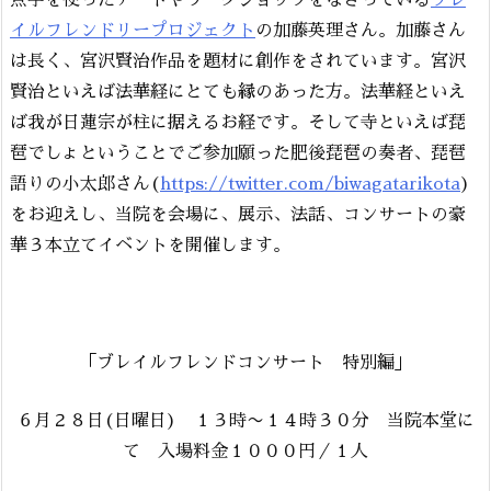
イルフレンドリープロジェクト
の加藤英理さん。加藤さん
は長く、宮沢賢治作品を題材に創作をされています。宮沢
賢治といえば法華経にとても縁のあった方。法華経といえ
ば我が日蓮宗が柱に据えるお経です。そして寺といえば琵
琶でしょということでご参加願った肥後琵琶の奏者、琵琶
語りの小太郎さん(
https://twitter.com/biwagatarikota
)
をお迎えし、当院を会場に、展示、法話、コンサートの豪
華３本立てイベントを開催します。
「ブレイルフレンドコンサート 特別編」
６月２８日(日曜日) １３時〜１４時３０分 当院本堂に
て 入場料金１０００円／１人