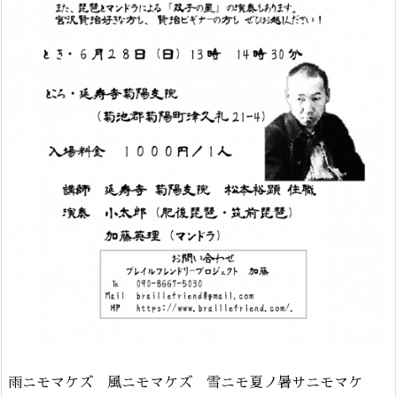
雨ニモマケズ 風ニモマケズ 雪ニモ夏ノ暑サニモマケ