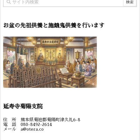
お盆の先祖供養と施餓鬼供養を行います
延寿寺菊陽支院
住 所 熊本県菊池郡菊陽町津久礼6-8
電 話 080-8492-2614
メール a@otera.co