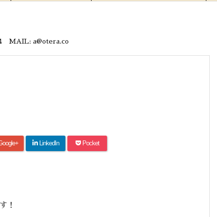
IL: a@otera.co
Google+
LinkedIn
Pocket
です！