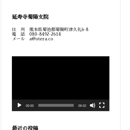
延寿寺菊陽支院
住 所 熊本県菊池郡菊陽町津久礼6-8
電 話 080-8492-2614
メール a@otera.co
動
画
プ
レ
ー
ヤ
ー
00:00
06:02
最近の投稿