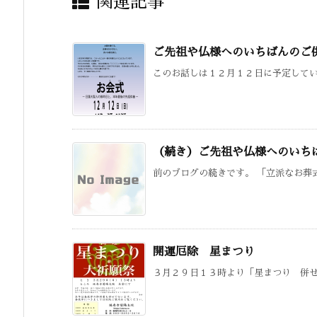
関連記事
ご先祖や仏様へのいちばんのご
このお話しは１２月１２日に予定している
（続き）ご先祖や仏様へのいち
前のブログの続きです。 「立派なお葬式
開運厄除 星まつり
３月２９日１３時より「星まつり 併せて