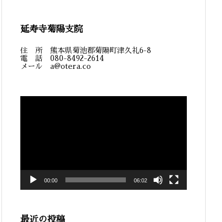
延寿寺菊陽支院
住 所 熊本県菊池郡菊陽町津久礼6-8
電 話 080-8492-2614
メール a@otera.co
動
画
プ
レ
ー
ヤ
ー
00:00
06:02
最近の投稿