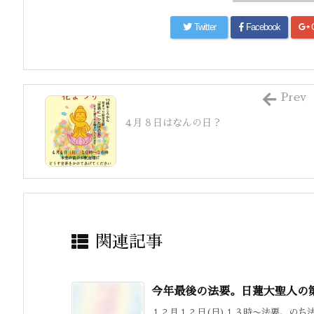
Twitter
Facebook
Prev
４月８日はなんの日？
関連記事
今年最後の法要。日蓮大聖人の
１２月１２日(日)１３時〜法要、のち法