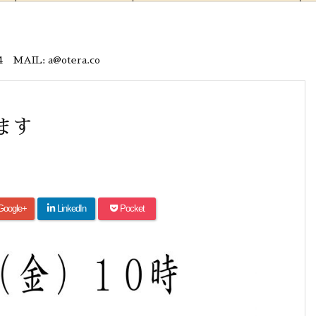
IL: a@otera.co
ます
Google+
LinkedIn
Pocket