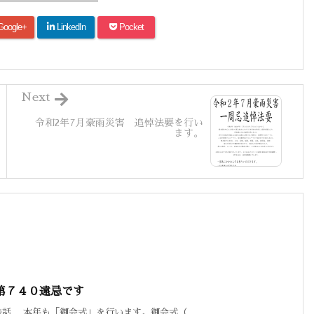
Google+
LinkedIn
Pocket
Next
令和2年7月豪雨災害 追悼法要を行い
ます。
第７４０遠忌です
話 本年も「御会式」を行います。御会式（ ...