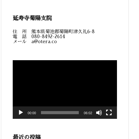
延寿寺菊陽支院
住 所 熊本県菊池郡菊陽町津久礼6-8
電 話 080-8492-2614
メール a@otera.co
動
画
プ
レ
ー
ヤ
ー
00:00
06:02
最近の投稿