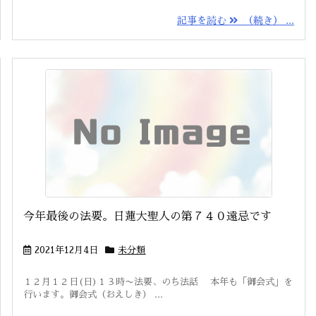
記事を読む
（続き） ...
今年最後の法要。日蓮大聖人の第７４０遠忌です
2021年12月4日
未分類
１２月１２日(日)１３時〜法要、のち法話 本年も「御会式」を
行います。御会式（おえしき） ...