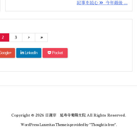
記事を読む
今年最後 ...
2
3
›
»
Google+
LinkedIn
Pocket
Copyright ©
2026
日蓮宗 延寿寺菊陽支院
All Rights Reserved.
WordPress Luxeritas Theme is provided by "
Thought is free
".