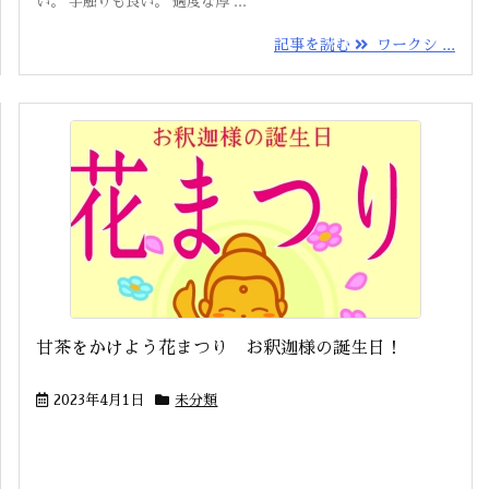
い。 手触りも良い。 適度な厚 ...
記事を読む
ワークシ ...
甘茶をかけよう花まつり お釈迦様の誕生日！
2023年4月1日
未分類