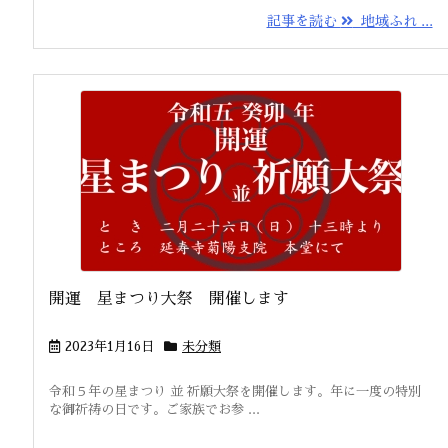
記事を読む
地域ふれ ...
開運 星まつり大祭 開催します
2023年1月16日
未分類
令和５年の星まつり 並 祈願大祭を開催します。年に一度の特別
な御祈祷の日です。ご家族でお参 ...