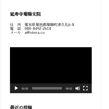
延寿寺菊陽支院
住 所 熊本県菊池郡菊陽町津久礼6-8
電 話 080-8492-2614
メール a@otera.co
動
画
プ
レ
ー
ヤ
ー
00:00
06:02
最近の投稿